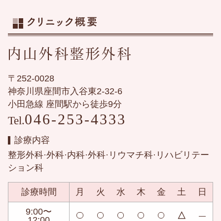
〒252-0028
神奈川県座間市入谷東2-32-6
小田急線 座間駅から徒歩9分
046-253-4333
Tel.
診療内容
整形外科·外科·内科·外科·リウマチ科·リハビリテー
ション科
診療時間
月
火
水
木
金
土
日
9:00〜
△
12:00