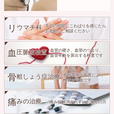
リ
手足の関節にこわばりを感じたら
ウマチ科
お気軽にご相談ください
血
血管の硬さ、血管のつまり、
圧脈波検査
血管年齢を算出する検査です
骨
骨密度測定装置により
粗しょう症治療
検査が可能です
痛
みの治療
痛みが解消されずにお困りの方