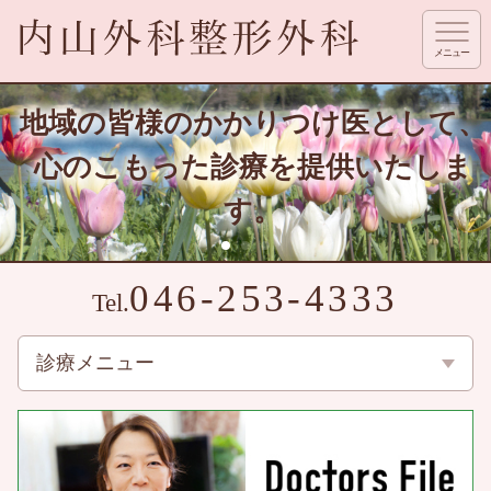
メニュー
地域の皆様のかかりつけ医として、
心のこもった診療を提供いたしま
す。
046-253-4333
Tel.
診療メニュー
整形外科
スポーツ整形外科